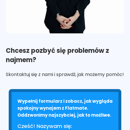
Chcesz pozbyć się problemów z
najmem?
Skontaktuj się z nami i sprawdź, jak możemy pomóc!
Wypełnij formularz i zobacz, jak wygląda
spokojny wynajem z Flatmate.
Oddzwonimy najszybciej, jak to możliwe.
Cześć! Nazywam się: